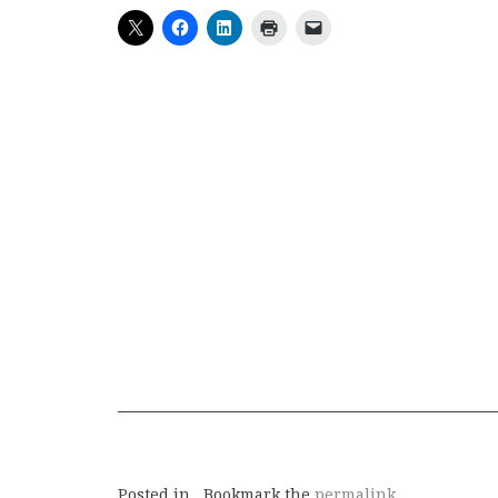
Posted in . Bookmark the
permalink
.