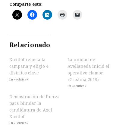
Comparte esto:
Relacionado
Kicillof retoma la
La unidad de
campaña y eligió 4
Avellaneda inició el
distritos clave
operativo clamor
«Cristina 2019»
En «Política»
En «Política»
Demostración de fuerza
para blindar la
candidatura de Axel
Kicillof
En «Política»