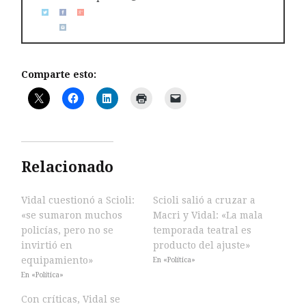
Comparte esto:
Relacionado
Vidal cuestionó a Scioli:
Scioli salió a cruzar a
«se sumaron muchos
Macri y Vidal: «La mala
policías, pero no se
temporada teatral es
invirtió en
producto del ajuste»
equipamiento»
En «Política»
En «Política»
Con críticas, Vidal se