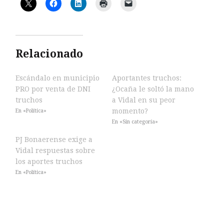
Relacionado
Escándalo en municipio
Aportantes truchos:
PRO por venta de DNI
¿Ocaña le soltó la mano
truchos
a Vidal en su peor
momento?
En «Política»
En «Sin categoría»
PJ Bonaerense exige a
Vidal respuestas sobre
los aportes truchos
En «Política»