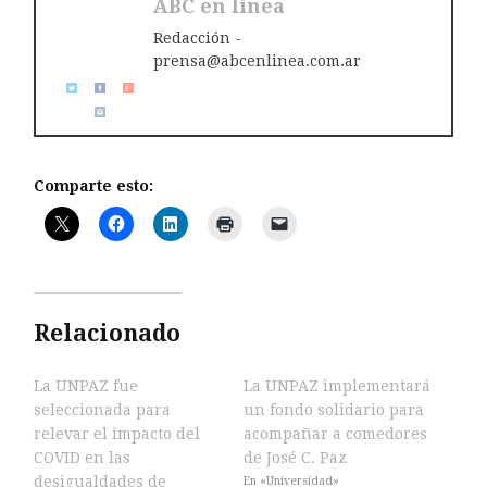
ABC en linea
Redacción -
prensa@abcenlinea.com.ar
Comparte esto:
Relacionado
La UNPAZ fue
La UNPAZ implementará
seleccionada para
un fondo solidario para
relevar el impacto del
acompañar a comedores
COVID en las
de José C. Paz
desigualdades de
En «Universidad»