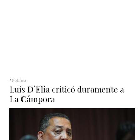
Política
Luis
D
´Elía criticó duramente a
La
C
ámpora