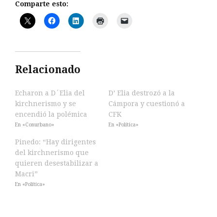
Comparte esto:
Relacionado
Echaron a D´Elia del
D’ Elia destrozó a la
kirchnerismo y se
Cámpora y cuestionó a
encendió la polémica
CFK
En «Conurbano»
En «Política»
Pinedo: “Hay dirigentes
del kirchnerismo que
quieren desestabilizar a
Macri”
En «Política»