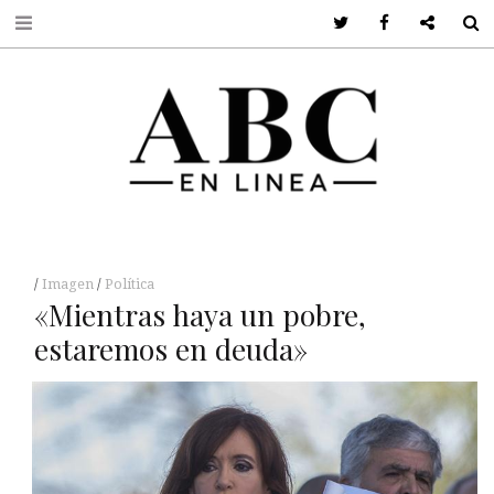
Twitter
Facebook
Google +
S
Imagen
Política
«Mientras haya un pobre,
estaremos en deuda»