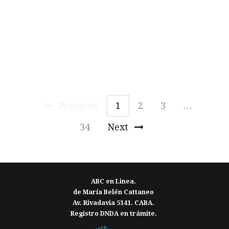
Previous
1
2
3
…
34
Next
ABC en Linea.
de María Belén Cattaneo
Av. Rivadavia 5141. CABA.
Registro DNDA en trámite.