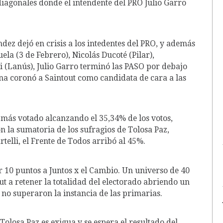
 diagonales donde el intendente del PRO Julio Garro
dez dejó en crisis a los intedentes del PRO, y además
la (3 de Febrero), Nicolás Ducoté (Pilar),
i (Lanús), Julio Garro terminó las PASO por debajo
na coronó a Saintout como candidata de cara a las
 más votado alcanzando el 35,34% de los votos,
 la sumatoria de los sufragios de Tolosa Paz,
telli, el Frente de Todos arribó al 45%.
r 10 puntos a Juntos x el Cambio. Un universo de 40
ut a retener la totalidad del electorado abriendo un
no superaron la instancia de las primarias.
 Tolosa Paz es exigua y se espera el resultado del