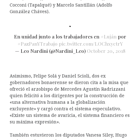
Cocconi (Tapalqué) y Marcelo Santillán (Adolfo
González Cháves).
En unidad junto a los trabajadores en
#Luján
por
#PazPanYTrabajo
pic.twitter.com/LOChxyctrY
— Leo Nardini (@Nardini_Leo)
October 20, 2018
Asimismo, Felipe Solá y Daniel Scioli, dos ex
gobernadores bonaerense se dieron cita a la misa que
ofreció el arzobispo de Mercedes Agustín Radrizzani
quien felicitó a los dirigentes por la construcción de
«una alternativa humana a la globalización
excluyente» y cargó contra el sistema especulativo.
«Existe un sistema de avaricia, el sistema financiero es
su máxima expresión».
También estuvieron los diputados Vanesa Siley, Hugo