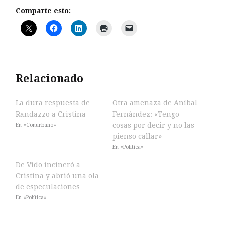
Comparte esto:
Relacionado
La dura respuesta de
Otra amenaza de Aníbal
Randazzo a Cristina
Fernández: «Tengo
cosas por decir y no las
En «Conurbano»
pienso callar»
En «Política»
De Vido incineró a
Cristina y abrió una ola
de especulaciones
En «Política»