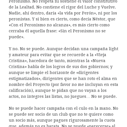
Peronismo. No respeta ni sostiene el valor constitutivo
de la Lealtad. No contiene el rigor del Luche y Vuelve.
Nadie, ahí dentro, daría «la vida por Perón», ni por los
peronistas. Y si bien es cierto, como decía Néstor, que
«Con el Peronismo no alcanza», es más cierto como
cerraba él aquella frase: «Sin el Peronismo no se
puede».
Y no. No se puede. Aunque decidan una campaña light
y amateur para evitar que se recuerde a la «Vieja
Cristina», hacedora de tanto, mientras la «Nueva
Cristina» habla de los logros de sus dos gobiernos; y
aunque se limpie el horizonte de «dirigentes
estigmatizados», dirigentes que se han roto el alma en
nombre del Proyecto (por favor no me incluyan en esta
calificación), aunque te pidan que no vayan a los
actos, no integres las listas, no juegues… No se puede.
No se puede hacer campaña con el culo en la mano. No
se puede ser socio de un club que no te quiere como
un socio más, aunque pagues rigurosamente la cuota
que, además no es barata. No se puede «parecerse» al