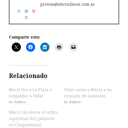
prensa@abcenlinea.com.ar
Comparte esto:
Relacionado
Macri fue a La Plata a
Vidal suma a Macri a su
respaldar a Vidal
reunión de Gabinete
En «Política»
En «Política»
Macri encabeza el retiro
espiritual del gabinete
en Chapadmalal