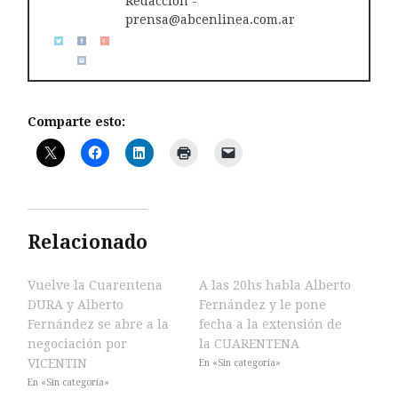
Redacción -
prensa@abcenlinea.com.ar
Comparte esto:
Relacionado
Vuelve la Cuarentena
A las 20hs habla Alberto
DURA y Alberto
Fernández y le pone
Fernández se abre a la
fecha a la extensión de
negociación por
la CUARENTENA
VICENTIN
En «Sin categoría»
En «Sin categoría»