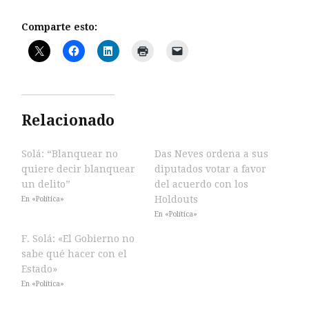
Comparte esto:
Relacionado
Solá: “Blanquear no
Das Neves ordena a sus
quiere decir blanquear
diputados votar a favor
un delito”
del acuerdo con los
Holdouts
En «Política»
En «Política»
F. Solá: «El Gobierno no
sabe qué hacer con el
Estado»
En «Política»