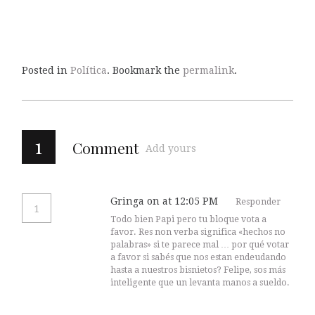
Posted in
Política
. Bookmark the
permalink
.
1
Comment
Add yours
Gringa
on at 12:05 PM
Responder
1
Todo bien Papi pero tu bloque vota a
favor. Res non verba significa «hechos no
palabras» si te parece mal … por qué votar
a favor si sabés que nos estan endeudando
hasta a nuestros bisnietos? Felipe, sos más
inteligente que un levanta manos a sueldo.