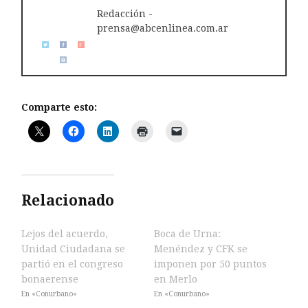
Redacción -
prensa@abcenlinea.com.ar
Comparte esto:
Relacionado
Lejos del acuerdo,
Boca de Urna:
Unidad Ciudadana se
Menéndez y CFK se
partió en el congreso
imponen por 50 puntos
bonaerense
en Merlo
En «Conurbano»
En «Conurbano»