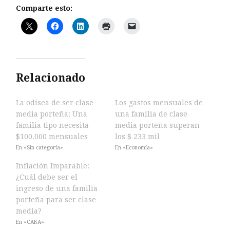
Comparte esto:
Relacionado
La odisea de ser clase
Los gastos mensuales de
media porteña: Una
una familia de clase
familia tipo necesita
media porteña superan
$100.000 mensuales
los $ 233 mil
En «Sin categoría»
En «Economía»
Inflación Imparable:
¿Cuál debe ser el
ingreso de una familia
porteña para ser clase
media?
En «CABA»