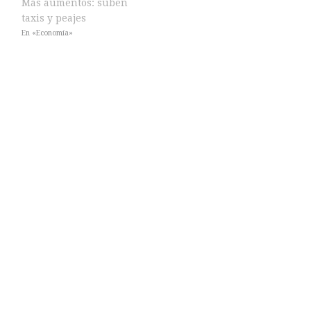
Más aumentos: suben
taxis y peajes
En «Economía»