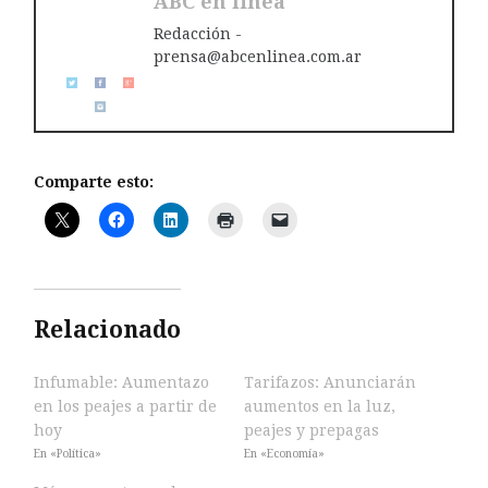
ABC en linea
Redacción -
prensa@abcenlinea.com.ar
Comparte esto:
Relacionado
Infumable: Aumentazo
Tarifazos: Anunciarán
en los peajes a partir de
aumentos en la luz,
hoy
peajes y prepagas
En «Política»
En «Economía»