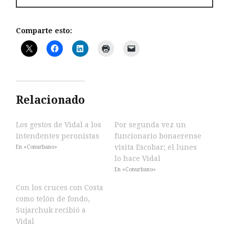
Comparte esto:
Relacionado
Los gestos de Vidal a los
Por segunda vez un
intendentes peronistas
funcionario bonaerense
visita Escobar; el lunes
En «Conurbano»
lo hace Vidal
En «Conurbano»
Con los cruces con Costa
como telón de fondo,
Sujarchuk recibió a
Vidal