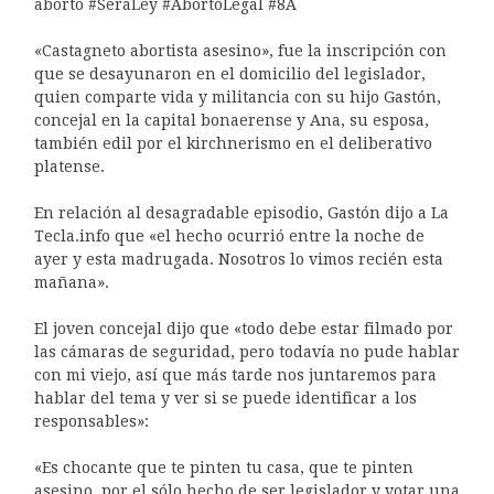
aborto #SeráLey #AbortoLegal #8A
«Castagneto abortista asesino», fue la inscripción con
que se desayunaron en el domicilio del legislador,
quien comparte vida y militancia con su hijo Gastón,
concejal en la capital bonaerense y Ana, su esposa,
también edil por el kirchnerismo en el deliberativo
platense.
En relación al desagradable episodio, Gastón dijo a La
Tecla.info que «el hecho ocurrió entre la noche de
ayer y esta madrugada. Nosotros lo vimos recién esta
mañana».
El joven concejal dijo que «todo debe estar filmado por
las cámaras de seguridad, pero todavía no pude hablar
con mi viejo, así que más tarde nos juntaremos para
hablar del tema y ver si se puede identificar a los
responsables»:
«Es chocante que te pinten tu casa, que te pinten
asesino, por el sólo hecho de ser legislador y votar una