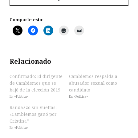
Comparte esto:
Relacionado
Confirmado: El dirigente
Cambiemos respalda a
de Cambiemos que se
abusador sexual como
bajó de la elección 2019
candidato
En «Política»
En «Política»
Randazzo sin vueltas:
«Cambiemos ganó por
Cristina”
En «Política»