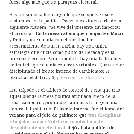
fuese algo más que un paraguas electoral.
Hay un síntoma bien argento que se vuelve uso y
costumbre en la política. Podríamos sintetizarlo de la
siguiente manera: “Se vive del presente sin importar
el mañana”.
En la mesa ratona que comparten Macri
y Peña
, y que cuenta con el inestimable
asesoramiento de Durán Barba, hay una única
estrategia que oficia como punto de llegada y es la
próxima elección. Para cumplirla hay una táctica bien
delimitada que cuenta con
tres variables
: 1) mantener
disciplinado el frente interno de Cambiemos; 2)
planchar el dólar; y 3)
polarizar con Cristina
.
Este trípode es el tablero de control de Peña que tras
aquel blef de la mesa política ampliada luego de la
crisis cambiaria, profundizó aún más la hegemonía
dentro del gobierno.
El frente interno fue el tema del
verano para el jefe de gabinete que
tras disciplinar
a la gobernadora Vidal con su intentona de
desdoblamiento electoral
,
dejó al ala política de
Cambiemos sin el plafón para hacer correr el