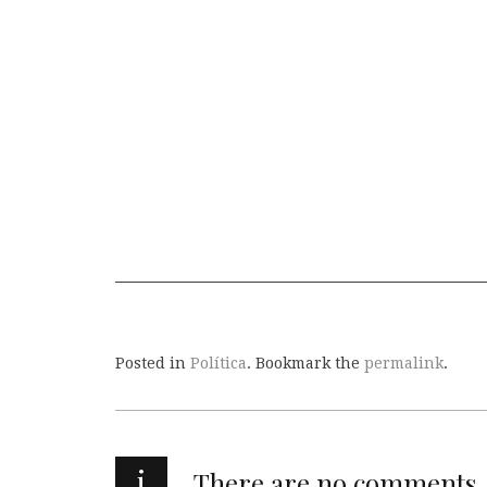
Posted in
Política
. Bookmark the
permalink
.
i
There are no comments