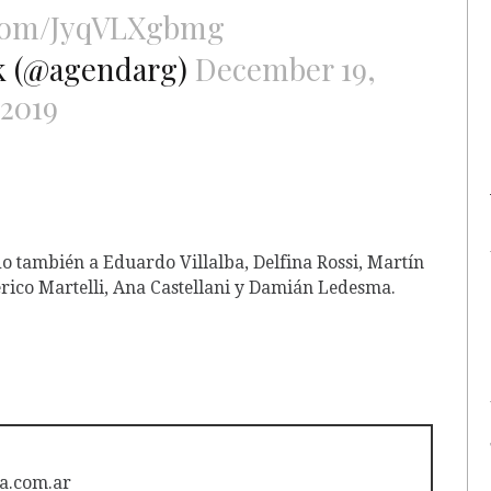
.com/JyqVLXgbmg
k (@agendarg)
December 19,
2019
o también a Eduardo Villalba, Delfina Rossi, Martín
erico Martelli, Ana Castellani y Damián Ledesma.
a.com.ar