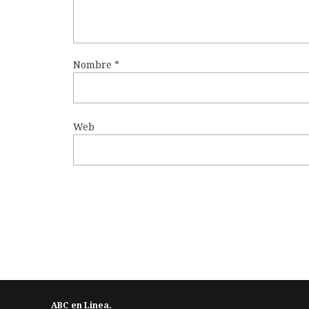
Nombre
*
Web
ABC en Linea.