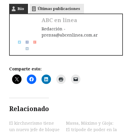
Bio
Últimas publicaciones
ABC en linea
Redacción -
prensa@abcenlinea.com.ar
Comparte esto:
Relacionado
El kirchnerismo tiene
Massa, Máximo y Gioja:
un nuevo jefe de bloque
El trípode de poder en la