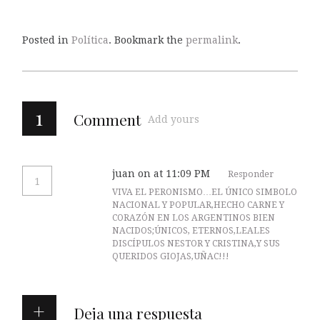
Posted in
Política
. Bookmark the
permalink
.
1
Comment
Add yours
juan
on at 11:09 PM
Responder
1
VIVA EL PERONISMO…EL ÚNICO SIMBOLO
NACIONAL Y POPULAR,HECHO CARNE Y
CORAZÓN EN LOS ARGENTINOS BIEN
NACIDOS;ÚNICOS, ETERNOS,LEALES
DISCÍPULOS NESTOR Y CRISTINA,Y SUS
QUERIDOS GIOJAS,UÑAC!!!
Deja una respuesta