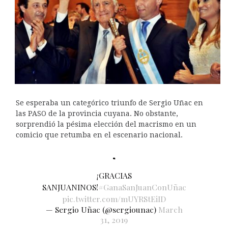
Se esperaba un categórico triunfo de Sergio Uñac en
las PASO de la provincia cuyana. No obstante,
sorprendió la pésima elección del macrismo en un
comicio que retumba en el escenario nacional.
¡GRACIAS
SANJUANINOS!
#GanaSanJuanConUñac
pic.twitter.com/mUYRStEiID
— Sergio Uñac (@sergiounac)
March
31, 2019