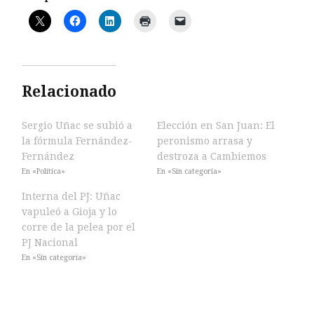
Relacionado
Sergio Uñac se subió a
Elección en San Juan: El
la fórmula Fernández-
peronismo arrasa y
Fernández
destroza a Cambiemos
En «Política»
En «Sin categoría»
Interna del PJ: Uñac
vapuleó a Gioja y lo
corre de la pelea por el
PJ Nacional
En «Sin categoría»