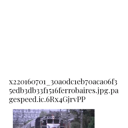
x220160701_30a0dc1eb70aca06f3
5edb3db33f1516ferrobaires.jpg.pa
gespeed.ic.6Rx4GjrvPP