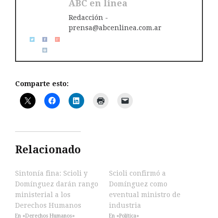
ABC en linea
Redacción -
prensa@abcenlinea.com.ar
Comparte esto:
Relacionado
Sintonía fina: Scioli y
Scioli confirmó a
Domínguez darán rango
Domínguez como
ministerial a los
eventual ministro de
Derechos Humanos
industria
En «Derechos Humanos»
En «Política»