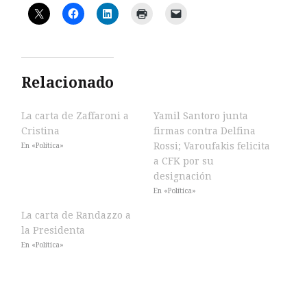
Relacionado
La carta de Zaffaroni a
Yamil Santoro junta
Cristina
firmas contra Delfina
Rossi; Varoufakis felicita
En «Política»
a CFK por su
designación
En «Política»
La carta de Randazzo a
la Presidenta
En «Política»