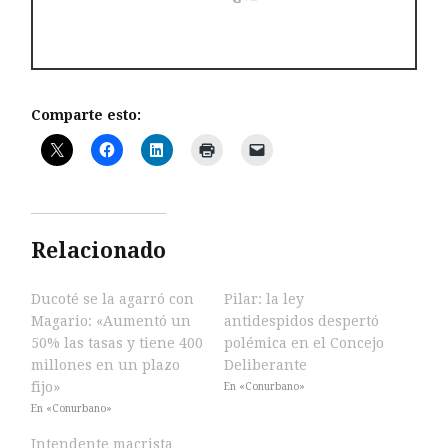
Comparte esto:
Relacionado
Ducoté se la agarró con
Pilar: la ley
Magario: «Aumentó un
antidespidos despertó
50% las tasas y tiene 400
polémica en el Concejo
millones en un plazo
Deliberante
fijo»
En «Conurbano»
En «Conurbano»
Intendente macrista