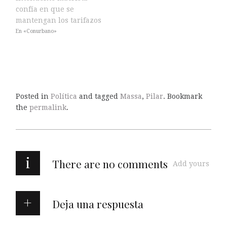
confía en que se
mantengan los tarifazos
En «Conurbano»
Posted in
Política
and tagged
Massa
,
Pilar
. Bookmark
the
permalink
.
i
There are no comments
Add yours
Deja una respuesta