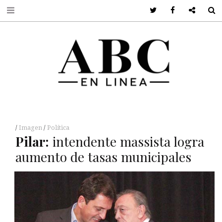
Twitter
Facebook
Google +
S
Imagen
Política
Pilar:
intendente massista logra
aumento de tasas municipales