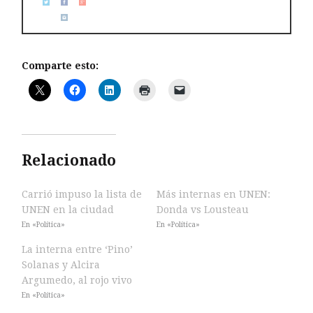
Comparte esto:
Relacionado
Carrió impuso la lista de
Más internas en UNEN:
UNEN en la ciudad
Donda vs Lousteau
En «Política»
En «Política»
La interna entre ‘Pino’
Solanas y Alcira
Argumedo, al rojo vivo
En «Política»