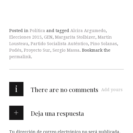
Posted in
Política
and tagged
Alcira Argumedo
,
Elecciones 2015
,
GEN
,
Margarita Stolbizer
,
Martín
Lousteau
,
Partido Socialista Auténtico
,
Pino Solanas
,
Podés
,
Proyecto Sur
,
Sergio Massa
. Bookmark the
permalink
.
i
There are no comments
Add yours
Deja una respuesta
Tu dirección de correo electrónico no será publicada.