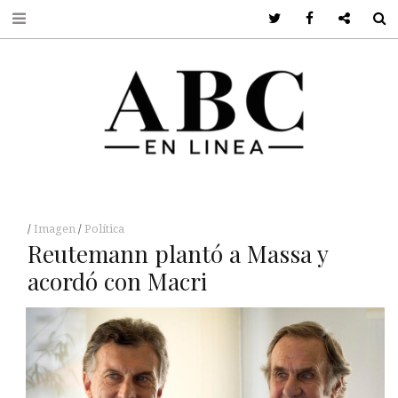
Twitter
Facebook
Google +
S
Imagen
Política
Reutemann plantó a Massa y
acordó con Macri