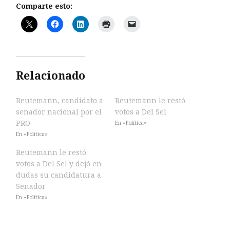
Comparte esto:
Relacionado
Reutemann, candidato a
Reutemann le restó
senador nacional por el
votos a Del Sel
PRO
En «Política»
En «Política»
Reutemann le restó
votos a Del Sel y dejó en
dudas su candidatura a
Senador
En «Política»