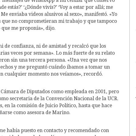
r mensajes de WhatsApp a mi celular que conservo
e estás?’ ‘¿Dónde vivís?’ ‘Voy a estar por allá; me
. Me enviaba videos alusivos al sexo», manifestó. «Yo
vas que no comprometieran mi trabajo y que tampoco
o que me proponía», dijo.
i de confianza, ni de amistad y recalcó que los
ias veces por semana». Lo más fuerte de su relato
ieron sin una tercera persona. «Una vez que nos
 pechos y me preguntó cuándo íbamos a tomar un
en cualquier momento nos veíamos», recordó.
la Cámara de Diputados como empleada en 2001, pero
omo secretaria de la Convención Nacional de la UCR.
, en la comisión de Juicio Político, hasta que hace
arse como asesora de Marino.
e me había puesto en contacto y recomendado con