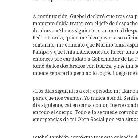
A continuación, Guebel declaró que tras esa pr
momento debía tratar con el jefe de despacho
de abuso: «Al mes siguiente, concurrí al des
Pedro Fiorda, quien me hizo pasar a su oficin
sentarme, me comentó que Marino tenía aspir
Pampa y que tenía intenciones de hacer una o
entonces pre candidato a Gobernador de La 
tomó de los dos brazos con fuerza, y me intro
intenté separarlo pero no lo logré. Luego me 
«Los días siguientes a este episodio me llamó 
para que nos veamos. Yo nunca atendí. Sentí 
día siguiente, caí en cama con un fuerte cuadr
en todo el cuerpo. Todo ello se puede corrobo
emergencias de mi Obra Social por esta situac
Guebel también contó que tras este episodio d