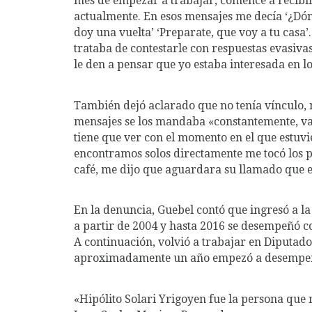
mes de empezar a trabajar, comencé a recibi
actualmente. En esos mensajes me decía ‘¿Dónd
doy una vuelta’ ‘Preparate, que voy a tu casa’
trataba de contestarle con respuestas evasi
le den a pensar que yo estaba interesada en l
También dejó aclarado que no tenía vínculo, n
mensajes se los mandaba «constantemente, var
tiene que ver con el momento en el que estuv
encontramos solos directamente me tocó los
café, me dijo que aguardara su llamado que 
En la denuncia, Guebel contó que ingresó a 
a partir de 2004 y hasta 2016 se desempeñó c
A continuación, volvió a trabajar en Diputados
aproximadamente un año empezó a desempeñ
«Hipólito Solari Yrigoyen fue la persona qu