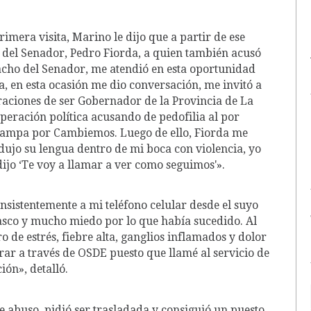
imera visita, Marino le dijo que a partir de ese
 del Senador, Pedro Fiorda, a quien también acusó
pacho del Senador, me atendió en esta oportunidad
a, en esta ocasión me dio conversación, me invitó a
aciones de ser Gobernador de la Provincia de La
peración política acusando de pedofilia al por
Pampa por Cambiemos. Luego de ello, Fiorda me
dujo su lengua dentro de mi boca con violencia, yo
dijo ‘Te voy a llamar a ver como seguimos'».
insistentemente a mi teléfono celular desde el suyo
asco y mucho miedo por lo que había sucedido. Al
o de estrés, fiebre alta, ganglios inflamados y dolor
rar a través de OSDE puesto que llamé al servicio de
ión», detalló.
e abuso, pidió ser trasladada y consiguió un puesto