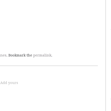
ones
. Bookmark the
permalink
.
Add yours