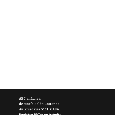
ABC en Linea.
de María Belén Cattaneo
Av. Rivadavia 5141. CABA.
Registro DNDA en trámite.