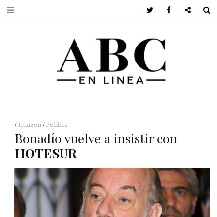
Twitter
Facebook
Google +
S
Imagen
Política
Bonadío vuelve a insistir con
HOTESUR