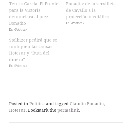
Teresa García: El Frente
Bonadío: de la servilleta
para la Victoria
de Cavallo a la
denunciará al juez
protección mediática
Bonadío
En «Política»
En «Política»
Stolbizer pedirá que se
unifiquen las causas
Hotesur y “Ruta del
dinero”
En «Política»
Posted in
Política
and tagged
Claudio Bonadío
,
Hotesur
. Bookmark the
permalink
.