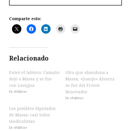
Comparte esto:
Relacionado
Pateó el tablero: Camaño
Otro que abandona a
dejó a Massa y se fue
Massa: «Juanjo» Álvarez
con Lavagna
se fue del Frente
Renovador
En «Política»
En «Política»
Los posibles diputados
de Massa: casi todos
sindicalistas
En «Política»