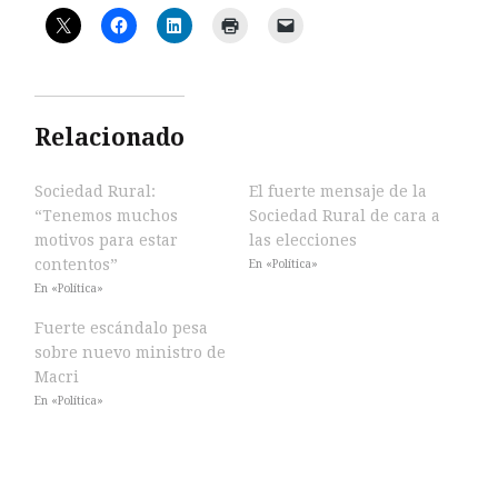
Relacionado
Sociedad Rural:
El fuerte mensaje de la
“Tenemos muchos
Sociedad Rural de cara a
motivos para estar
las elecciones
contentos”
En «Política»
En «Política»
Fuerte escándalo pesa
sobre nuevo ministro de
Macri
En «Política»