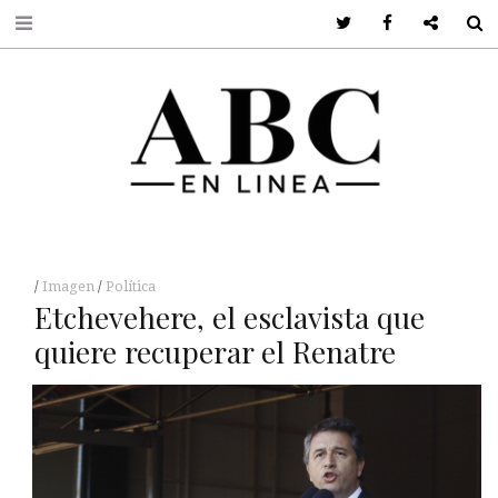
Twitter
Facebook
Google +
S
Imagen
Política
Etchevehere, el esclavista que
quiere recuperar el Renatre