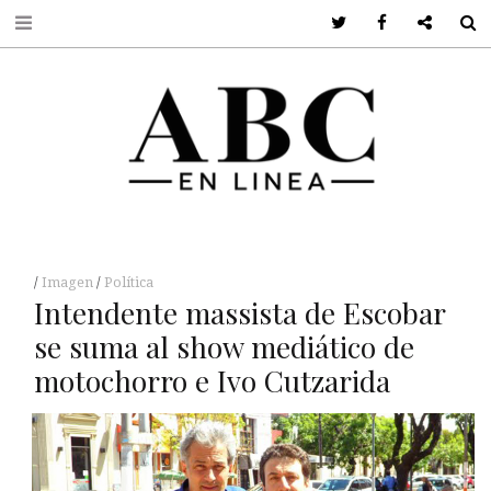
Twitter
Facebook
Google +
S
Imagen
Política
Intendente massista de Escobar
se suma al show mediático de
motochorro e Ivo Cutzarida