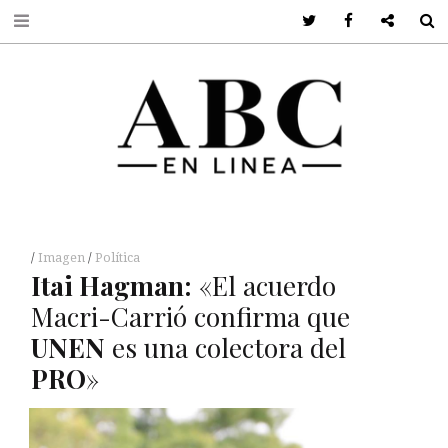
Twitter
Facebook
Google +
S
Imagen
Política
Itai Hagman:
«El acuerdo
Macri-Carrió confirma que
UNEN
es una colectora del
PRO
»