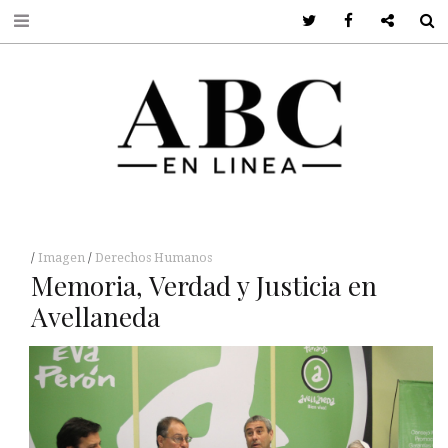
Twitter
Facebook
Google +
S
Imagen
Derechos Humanos
Memoria, Verdad y Justicia en
Avellaneda