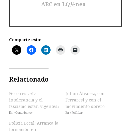
ABC en Lï¿½nea
Comparte esto:
Relacionado
Ferraresi: «La
Julián Álvarez, con
intolerancia y el
Ferraresi y con el
fascismo están vigentes»
movimiento obrero
En «Conurbano»
En «Política»
Policía Local: Arranca la
formación en