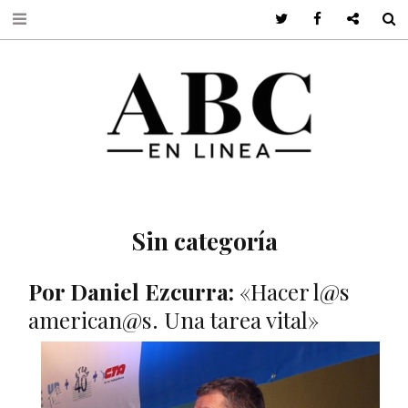
Twitter
Facebook
Google +
S
Sin categoría
Por Daniel Ezcurra:
«Hacer l@s
american@s. Una tarea vital»