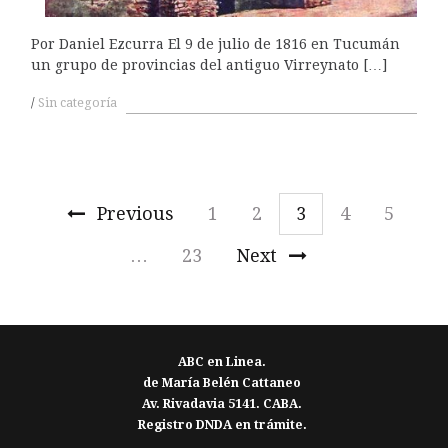
Por Daniel Ezcurra El 9 de julio de 1816 en Tucumán
un grupo de provincias del antiguo Virreynato […]
Sin categoría
Previous
1
2
3
4
5
…
23
Next
ABC en Linea.
de María Belén Cattaneo
Av. Rivadavia 5141. CABA.
Registro DNDA en trámite.