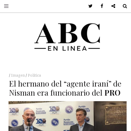
Twitter
Facebook
Google +
S
Imagen
Política
El hermano del “agente iraní” de
Nisman era funcionario del
PRO