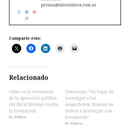
prensa@abcenlinea.com.ar
Comparte esto:
Relacionado
Cómo es el entramado
Timerman: “En lugar de
de la operación política
investigar a los
del fiscal Nisman contra
sospechosos, Nisman se
la Presidenta
dedicó a investigar a la
Presidenta”
En «Política»
En «Política»