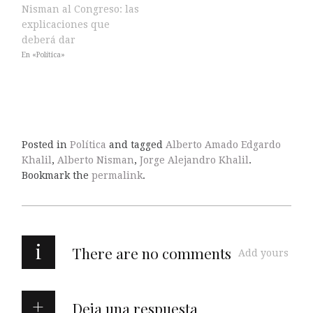
Nisman al Congreso: las
explicaciones que
deberá dar
En «Política»
Posted in
Política
and tagged
Alberto Amado Edgardo
Khalil
,
Alberto Nisman
,
Jorge Alejandro Khalil
.
Bookmark the
permalink
.
i
There are no comments
Add yours
Deja una respuesta