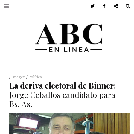
Twitter
Facebook
Google +
S
Imagen
Política
La deriva electoral de Binner:
Jorge Ceballos candidato para
Bs. As.