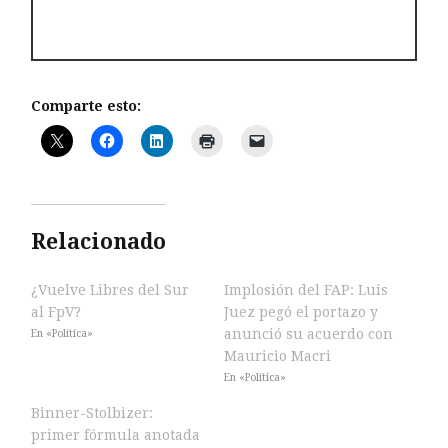
Comparte esto:
Relacionado
¿Vuelve Libres del Sur
Implosión del FAP: Luis
al FpV?
Juez pegó el portazo y
anunció su acuerdo con
En «Política»
Mauricio Macri
En «Política»
Binner-Stolbizer:
primer fórmula anotada