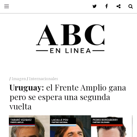
Twitter
Facebook
Google +
S
Imagen
Internacionales
Uruguay:
el Frente Amplio gana
pero se espera una segunda
vuelta