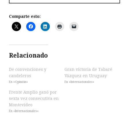
Comparte esto:
Relacionado
De convenciones y
Gran victoria de Tabaré
candeleros
Vázquez en Uruguay
En «Opinión»
En «Internacionales»
Frente Amplio ganó por
sexta vez consecutiva en
Montevideo
En «Internacionales»