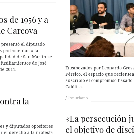
s de 1956 y a
de Carcova
 presentó el diputado
s parlamentario la
ipalidad de San Martín se
fusiliamientos de José
Encabezados por Leonardo Gross
de 2011.
Pérsico, el espacio que recient
suscribió el compromiso basado en
Católica.
ontra la
Conurbano
«La persecución ju
les y diputados opositores
el objetivo de disci
r el derecho a la protesta