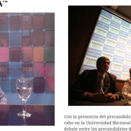
V
”
Con la presencia del precandidat
cabo en la Universidad Nacional
debate entre los precandidatos d