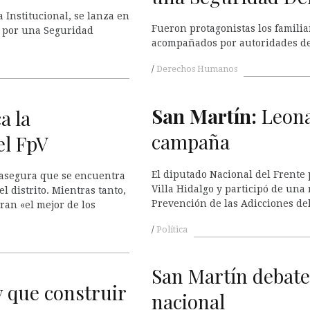
 Institucional, se lanza en
Fueron protagonistas los familiar
l por una Seguridad
acompañados por autoridades del e
Derechos Humanos
San Martín:
Leona
a la
campaña
el FpV
El diputado Nacional del Frente p
, asegura que se encuentra
Villa Hidalgo y participó de una
l distrito. Mientras tanto,
Prevención de las Adicciones del
ran «el mejor de los
Política
San Martín debate 
 que construir
nacional