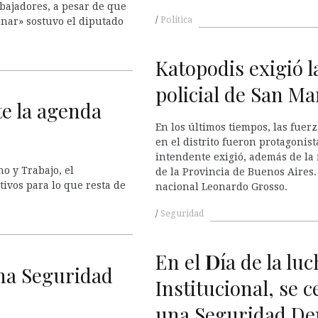
bajadores, a pesar de que
Política
onar» sostuvo el diputado
Katopodis exigió l
policial de San Ma
te la agenda
En los últimos tiempos, las fue
en el distrito fueron protagonista
intendente exigió, además de la r
o y Trabajo, el
de la Provincia de Buenos Aires
ivos para lo que resta de
nacional Leonardo Grosso.
Seguridad
En el
D
ía de la lu
una Seguridad
Institucional, se c
una Seguridad De