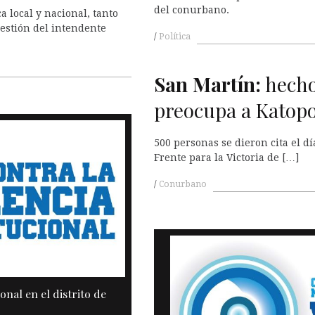
del conurbano.
a local y nacional, tanto
gestión del intendente
Política
San Martín:
hecho 
preocupa a Katop
500 personas se dieron cita el d
Frente para la Victoria de […]
Conurbano
onal en el distrito de