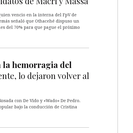
didatos de Macri y Massa
ien vencio en la interna del FpV de
Además señaló que Othacehé dispuso un
les del 70% para que pague el próximo
 la hemorragia del
nte, lo dejaron volver al
osada con De Vido y «Wado» De Pedro.
opular bajo la conducción de Cristina