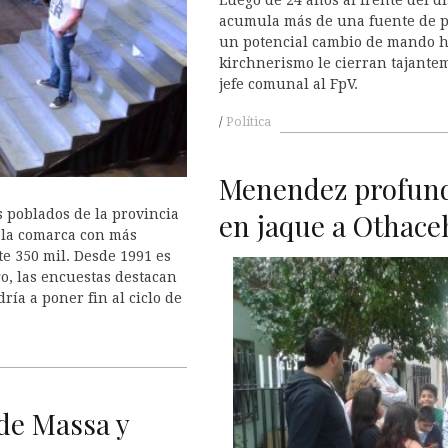
acumula más de una fuente de p
un potencial cambio de mando his
kirchnerismo le cierran tajantem
jefe comunal al FpV.
Política
Menendez profund
s poblados de la provincia
en jaque a Othace
 la comarca con más
e 350 mil. Desde 1991 es
o, las encuestas destacan
ía a poner fin al ciclo de
de Massa y