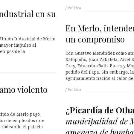
Política
ndustrial en su
En Merlo, intende
un compromiso
 Unión Industrial de Merlo
 mayor impulso al
 en pos de la
Con Gustavo Menéndez como anfi
Katopodis, Juan Zabaleta, Ariel
Gray, Eduardo «Bali» Bucca y Ma
pedido del Papa. Sin embargo, l
agrupamiento nacido al calor de
amo violento
Política
¿Picardía de Oth
cipio de Merlo pagó
municipalidad de M
ión de empleados que
 rodeando el palacio
amenaza de bomba