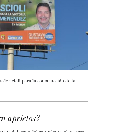
A
de Scioli para la construcción de la
n aprietos?
strito del oeste del conurbano, el «Vasco»