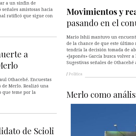
ar a un sinfin de
Movimientos y r
 señales amistosas hacia
nal ratificó que sigue con
pasando en el co
Mario Ishii mantuvo un encuent
de la chance de que este último r
tendría la decisión tomada de a
uerte a
«Japonés» García busca volver a 
Merlo
Sugestivas señales de Othacehé a
Política
aul Othacehé. Encuestas
s de Merlo. Realizó una
Merlo como análisi
o que teme por la
idato de Scioli