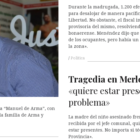
Durante la madrugada, 1.200 efe
para desalojar de manera pacífica
Libertad. No obstante, el fiscal
provisoria del mismo, resolviend
bonaerense. Menéndez dijo que 
de los ocupantes, pero había u
la zona».
Política
Tragedia en Merl
«quiere estar prese
problema»
ia “Manuel de Arma”, con
la familia de Arma y
La madre del niño asesinado fren
recibida por el jefe comunal, q
estar presentes. No importa si t
Provincia».