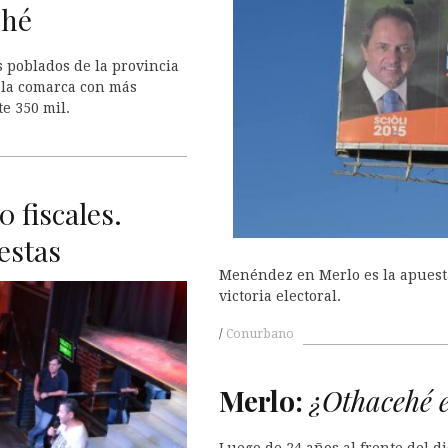
ehé
s poblados de la provincia
 la comarca con más
e 350 mil.
 fiscales.
estas
Menéndez en Merlo es la apuesta 
victoria electoral.
Conurbano
Merlo:
¿Othacehé e
Luego de 24 años al frente del di