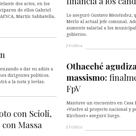
financia a los can
elante dos actos, en los
ciparon de ellos Gabriel
Lo aseguró Gustavo Menéndez, qu
 AFSCA, Martín Sabbatella,
Merlo al actual jefe comunal. 
aumento salarial a los municipa
gobierno.
Política
en
Othacehé agudiza
enzando a dar su adiós a
massismo:
finalme
es dirigentes políticos.
á a la nota y leelas.
FpV
Mantuvo un encuentro en Casa R
«Vuelvo al proyecto nacional y p
oto con Scioli,
Kirchner» aseguró luego.
e con Massa
Política